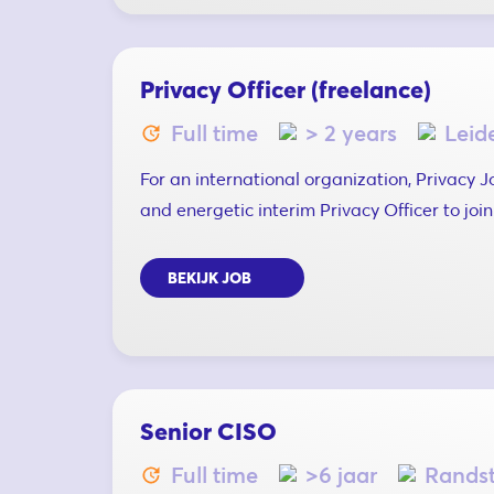
Privacy Officer (freelance)
Full time
> 2 years
Leid
For an international organization, Privacy 
and energetic interim Privacy Officer to join 
BEKIJK JOB
Senior CISO
Full time
>6 jaar
Randst