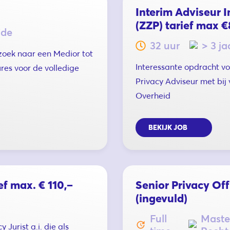
Interim Adviseur I
(ZZP) tarief max €
ide
32 uur
> 3 ja
zoek naar een Medior tot
Interessante opdracht vo
ures voor de volledige
Privacy Adviseur met bij
Overheid
BEKIJK JOB
ef max. € 110,–
Senior Privacy Of
(ingevuld)
Full
Maste
Jurist a.i. die als