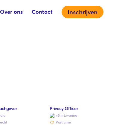
Over ons
Contact
Inschrijven
achgever
Privacy Officer
dia
>5 jr Ervaring
recht
Part time