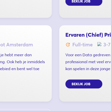
BEKIJK JOB
Ervaren (Chief) Pr
oot Amsterdam
Full-time
3-7
n je hebt meer dan
Voor een Data gedreven o
ing. Ook heb je inmiddels
professional met veel erv
gebied en bent wel toe
kan spelen in deze jonge
BEKIJK JOB