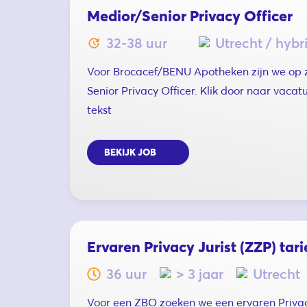
Medior/Senior Privacy Officer
32-38 uur
Utrecht / hybr
Voor Brocacef/BENU Apotheken zijn we op 
Senior Privacy Officer. Klik door naar vacat
tekst
BEKIJK JOB
Ervaren Privacy Jurist (ZZP) tari
36 uur
> 3 jaar
Utrecht
Voor een ZBO zoeken we een ervaren Privacy 