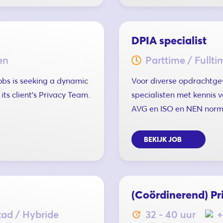
DPIA specialist
en
Parttime / Fullti
Jobs is seeking a dynamic
Voor diverse opdrachtgev
its client’s Privacy Team.
specialisten met kennis 
AVG en ISO en NEN norm
BEKIJK JOB
(Coördinerend) Pri
ad / Hybride
32 - 40 uur
+