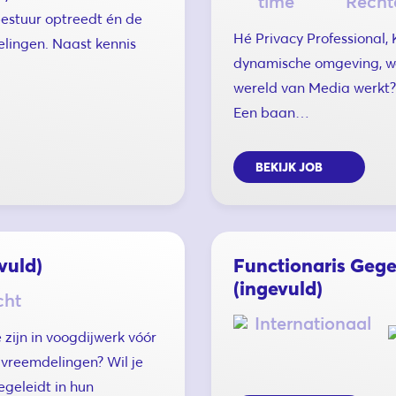
time
Recht
estuur optreedt én de
Hé Privacy Professional, 
elingen. Naast kennis
dynamische omgeving, wa
wereld van Media werkt? 
Een baan…
BEKIJK JOB
vuld)
Functionaris Geg
(ingevuld)
cht
Internationaal
 zijn in voogdijwerk vóór
vreemdelingen? Wil je
egeleidt in hun