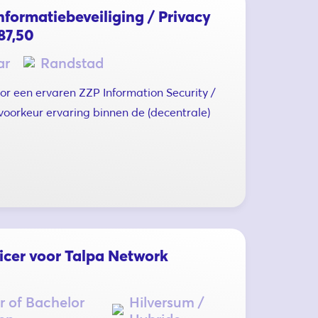
nformatiebeveiliging / Privacy
87,50
ar
Randstad
or een ervaren ZZP Information Security /
 voorkeur ervaring binnen de (decentrale)
ficer voor Talpa Network
r of Bachelor
Hilversum /