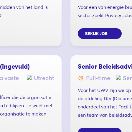
midden van het land is
Voor een van energie bru
O.
sector zoekt Privacy Jobs
BEKIJK JOB
 (ingevuld)
Senior Beleidsadv
na vaste
Utrecht
Full-time
Sen
Voor het UWV zijn we op 
ficer die de organisatie
de afdeling DIV (Documen
 te blijven. Je weet met
onderdeel van het Facili
 organisatie te maken
een team van beleidsad