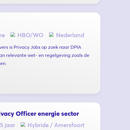
me
HBO/WO
Nederland
ers is Privacy Jobs op zoek naar DPIA
van relevante wet- en regelgeving zoals de
en.
vacy Officer energie sector
5 jaar
Hybride / Amersfoort