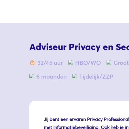
Adviseur Privacy en Sec
32/45 uur
HBO/WO
Groo
6 maanden
Tijdelijk/ZZP
Jij bent een ervaren Privacy Professiona
met Informatiebeveiliging. Ook heb je in