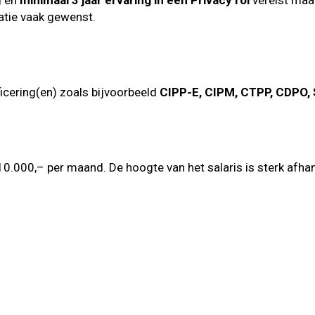
g en
minimaal 3 jaar ervaring in een Privacy rol
vereist maar
atie vaak gewenst.
icering(en) zoals bijvoorbeeld
CIPP-E, CIPM, CTPP, CDPO, 
 10.000,– per maand. De hoogte van het salaris is sterk afha